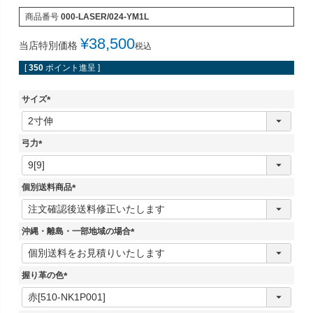
商品番号
000-LASER/024-YM1L
¥
38,500
当店特別価格
税込
[
350
ポイント進呈 ]
サイズ
(
必
須
弓力
)
(
必
須
個別送料商品
)
(
必
須
沖縄・離島・一部地域の場合
)
(
必
須
握り革の色
)
(
必