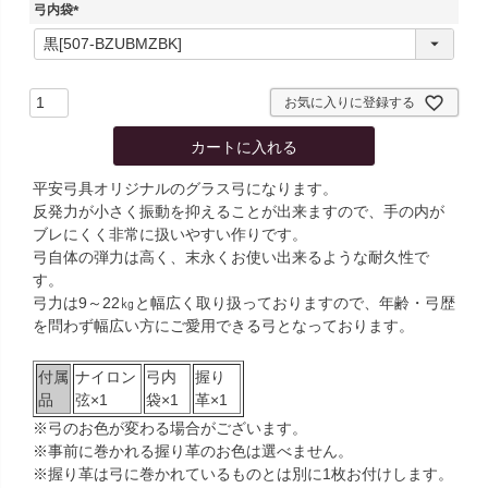
須
弓内袋
)
(
必
須
)
お気に入りに登録する
カートに入れる
平安弓具オリジナルのグラス弓になります。
反発力が小さく振動を抑えることが出来ますので、手の内が
ブレにくく非常に扱いやすい作りです。
弓自体の弾力は高く、末永くお使い出来るような耐久性で
す。
弓力は9～22㎏と幅広く取り扱っておりますので、年齢・弓歴
を問わず幅広い方にご愛用できる弓となっております。
付属
ナイロン
弓内
握り
品
弦×1
袋×1
革×1
※弓のお色が変わる場合がございます。
※事前に巻かれる握り革のお色は選べません。
※握り革は弓に巻かれているものとは別に1枚お付けします。