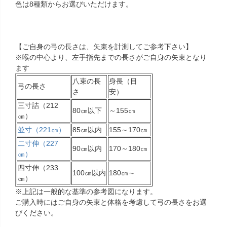
色は8種類からお選びいただけます。
【ご自身の弓の長さは、矢束を計測してご参考下さい】
※喉の中心より、左手指先までの長さがご自身の矢束となり
ます
八束の長
身長（目
弓の長さ
さ
安）
三寸詰（212
80㎝以下
～155㎝
㎝）
並寸（221㎝）
85㎝以内
155～170㎝
二寸伸（227
90㎝以内
170～180㎝
㎝）
四寸伸（233
100㎝以内
180㎝～
㎝）
※上記は一般的な基準の参考図になります。
ご購入時にはご自身の矢束と体格を考慮して弓の長さをお選
びください。