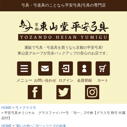
弓具・弓道具のことなら平安弓具|弓具の専門店
通販で弓具・弓道具を買うなら京都の平安弓具!
東山堂グループが完全バックアップの安心のお店です。
メニュー
お問い合わせ
ログイン
会員登録
カート
HOME
弓
グラス弓
平安弓具オリジナル グラスファイバー弓 「与一」 2寸伸【グラス弓 和弓 付属
品付】
HOME
”願いが的へ” 与一シリーズの由来