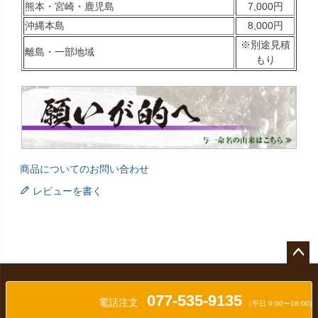
熊本・宮崎・鹿児島
7,000円
沖縄本島
8,000円
※別途見積
離島・一部地域
もり
商品についてのお問い合わせ
レビューを書く
ペー
ジト
077-535-9135
ップ
電話注文
（平日 9:00〜18:00)
へ