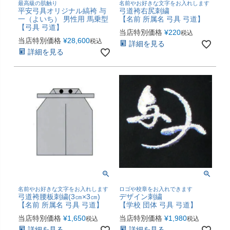
最高級の肌触り
名前やお好きな文字をお入れします
平安弓具オリジナル縞袴 与
弓道袴右尻刺繍
一（よいち） 男性用 馬乗型
【名前 所属名 弓具 弓道】
【弓具 弓道】
当店特別価格
¥
220
税込
当店特別価格
¥
28,600
税込
詳細を見る
詳細を見る
名前やお好きな文字をお入れします
ロゴや校章をお入れできます
弓道袴腰板刺繍(3㎝×3㎝)
デザイン刺繍
【名前 所属名 弓具 弓道】
【学校 団体 弓具 弓道】
当店特別価格
¥
1,650
当店特別価格
¥
1,980
税込
税込
詳細を見る
詳細を見る