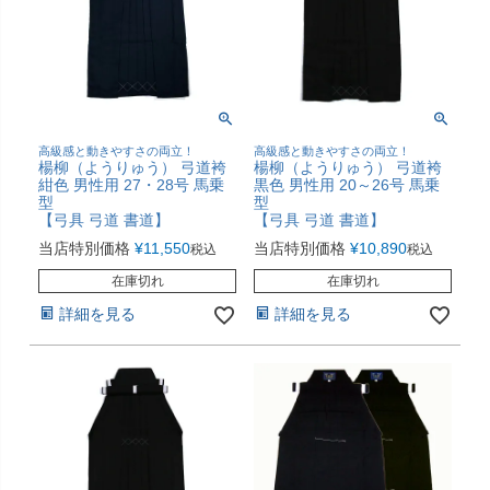
高級感と動きやすさの両立！
高級感と動きやすさの両立！
楊柳（ようりゅう） 弓道袴
楊柳（ようりゅう） 弓道袴
紺色 男性用 27・28号 馬乗
黒色 男性用 20～26号 馬乗
型
型
【弓具 弓道 書道】
【弓具 弓道 書道】
当店特別価格
¥
11,550
当店特別価格
¥
10,890
税込
税込
在庫切れ
在庫切れ
詳細を見る
詳細を見る