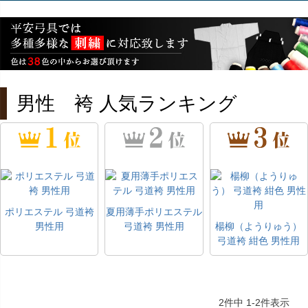
男性 袴 人気ランキング
ポリエステル 弓道袴
夏用薄手ポリエステル
男性用
弓道袴 男性用
楊柳（ようりゅう）
弓道袴 紺色 男性用
2
件中
1
-
2
件表示