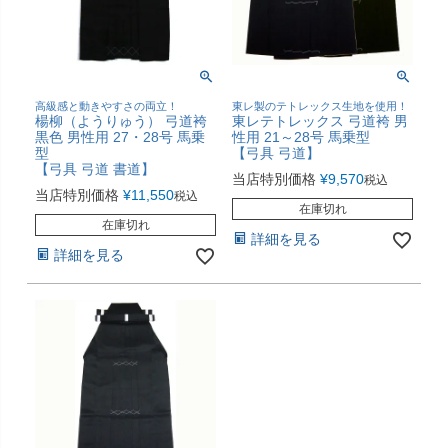
高級感と動きやすさの両立！
東レ製のテトレックス生地を使用！
楊柳（ようりゅう） 弓道袴
東レテトレックス 弓道袴 男
黒色 男性用 27・28号 馬乗
性用 21～28号 馬乗型
型
【弓具 弓道】
【弓具 弓道 書道】
当店特別価格
¥
9,570
税込
当店特別価格
¥
11,550
税込
在庫切れ
在庫切れ
詳細を見る
詳細を見る