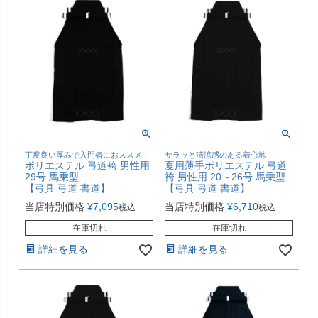
丁度良い厚みで入門者におススメ！
サラッと清涼感のある着心地！
ポリエステル 弓道袴 男性用
夏用薄手ポリエステル 弓道
29号 馬乗型
袴 男性用 20～26号 馬乗型
【弓具 弓道 書道】
【弓具 弓道 書道】
当店特別価格
¥
7,095
当店特別価格
¥
6,710
税込
税込
在庫切れ
在庫切れ
詳細を見る
詳細を見る