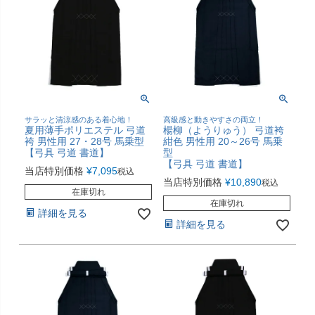
サラッと清涼感のある着心地！
高級感と動きやすさの両立！
夏用薄手ポリエステル 弓道
楊柳（ようりゅう） 弓道袴
袴 男性用 27・28号 馬乗型
紺色 男性用 20～26号 馬乗
【弓具 弓道 書道】
型
【弓具 弓道 書道】
当店特別価格
¥
7,095
税込
当店特別価格
¥
10,890
税込
在庫切れ
在庫切れ
詳細を見る
詳細を見る