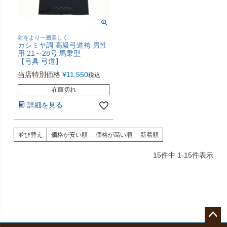
射をより一層美しく
カシミヤ調 高級弓道袴 男性
用 21～28号 馬乗型
【弓具 弓道】
当店特別価格
¥
11,550
税込
在庫切れ
詳細を見る
並び替え
価格が安い順
価格が高い順
新着順
15
件中
1
-
15
件表示