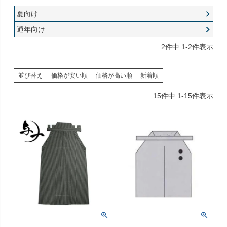
夏向け
通年向け
2
件中
1
-
2
件表示
並び替え
価格が安い順
価格が高い順
新着順
15
件中
1
-
15
件表示