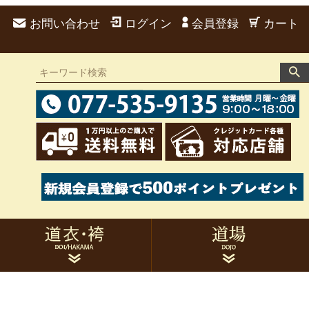
お問い合わせ
ログイン
会員登録
カート
道衣 男性用
袴 男性用
道衣 女性用
袴 女性用
弓道衣セット
胸当て
帯・たすき
足袋・雪駄
風呂敷・袋類
手拭
刺繍
家紋
トレーニングウェア
作務衣
的紙
候串
サポーター類
トレーニング用品
書籍・DVD関連
その他用品