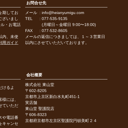
お問合せ先
を期してお
メール
info@heianyumigu.com
ございまし
TEL
077-535-9135
ール・お電話
(月曜日～金曜日 9:00〜18:00)
FAX
077-532-8605
以内、未使
メールの返信につきましては、１～３営業日
利用ガイド
以内にさせていただいております。
会社概要
株式会社 東山堂
だけるよ
602-8205
。
京都市上京区新白水丸町451-1
客様には、
実店舗
せていただ
東山堂 聖護院店
606-8323
スや電話番
京都府京都市左京区聖護院円頓美町２４
をキャンセ