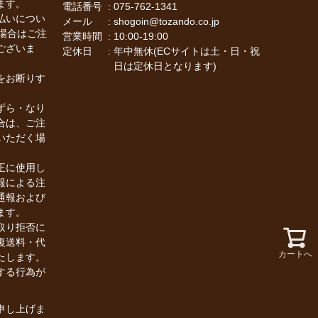
ます。
電話番号
075-762-1341
払いについ
メール
shogoin@tozando.co.jp
場合はご注
営業時間
10:00-19:00
ございま
定休日
年中無休(ECサイトは土・日・祝
日は定休日となります)
をお断りす
ずら・なり
合は、ご注
いただく場
正に使用し
報による注
通報および
ます。
取り拒否に
復送料・代
カートへ
たします。
する行為が
申し上げま