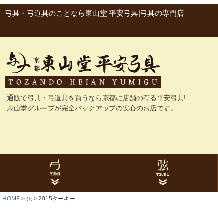
弓具・弓道具のことなら東山堂 平安弓具|弓具の専門店
通販で弓具・弓道具を買うなら京都に店舗の有る平安弓具!
東山堂グループが完全バックアップの安心のお店です。
HOME
矢
2015ターキー
グラス弓
カーボン弓
与一シリーズ
ゴム弓
にぎり革
弓袋・弓巻
石突
弓関連品
合成弦
麻弦
弦巻
弦関連品