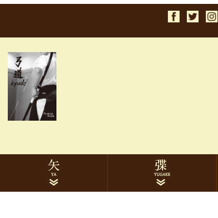
検索
1913ターキー
2014ターキー
2015ターキー
1913黒手羽
2014黒手羽
2015黒手羽
7622ハヤブサカーボン
8025ハヤブサカーボン
イーストンカーボン
ミズノカーボン
遠的矢
巻藁矢
矢筒
矢関連品
ゆがけ本体
下かけ
下かけ刺繍
ゆがけ関連品