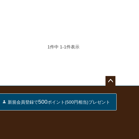
1
件中
1
-
1
件表示
ペー
ジト
500
新規会員登録で
ポイント(500円相当)プレゼント
ップ
へ