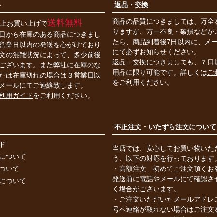
料
返品・交換
商品の品質につきましては、万全
送料無料
円以上お買い上げで
りますが、万一不良・破損などが
日から在庫のある商品につきまし
たら、商品到着後7日以内に、メ
営業日以内の発送を心がけており
にて必ずお知らせください。
文の混雑状況によって、多少前後
返品・交換につきましても、７日
ございます。また弊社に在庫のな
用品に限り可能です。詳しくは
ご
たは在庫切れの場合は３営業日以
をご利用ください。
メールにてご連絡致します。
利用ガイド
をご利用ください。
不正注文・いたずら注文について
ド
当店では、安心してお買い物いた
について
う、以下の対応を行っております
ついて
・高額注文、初めてご注文頂くお
発送前に電話やメールにて確認さ
について
く場合がございます。
・ご注文いただいたメールアドレ
号へ連絡が取れない場合はご注文