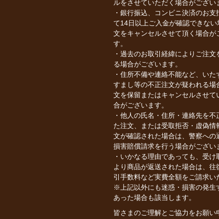
ルをさせていただく場合がござい
・銀行振込、コンビニ決済のお支
て14日以上ご入金が確認できない
文をキャンセルさせて頂く場合が
す。
・過去のお取引経緯によりご注文
る場合がございます。
・住所不備や連絡不能など、いた
すまし等の不正注文が疑われる場
文を保留またはキャンセルさせて
合がございます。
・他人の氏名・住所・連絡先を不
た注文、または受取拒否・虚偽情
文が確認された場合は、警察への
損害賠償請求を行う場合がござい
・いかなる理由であっても、受け
より商品が返送された場合は、往
引手数料など実費全額をご請求い
※上記以外にも迷惑・損害の発生
あった場合も該当します。
皆さまのご理解とご協力をお願い