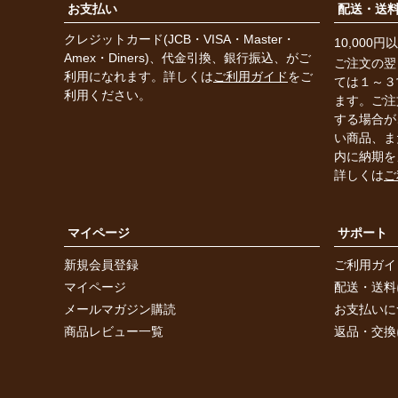
お支払い
配送・送
クレジットカード(JCB・VISA・Master・
10,000
Amex・Diners)、代金引換、銀行振込、がご
ご注文の翌
利用になれます。詳しくは
ご利用ガイド
をご
ては１～３
利用ください。
ます。ご注
する場合が
い商品、ま
内に納期を
詳しくは
ご
マイページ
サポート
新規会員登録
ご利用ガイ
マイページ
配送・送料
メールマガジン購読
お支払いに
商品レビュー一覧
返品・交換