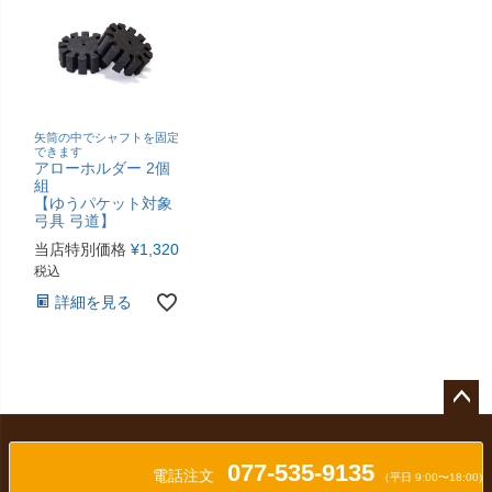
矢筒の中でシャフトを固定
できます
アローホルダー 2個
組
【ゆうパケット対象
弓具 弓道】
当店特別価格
¥
1,320
税込
詳細を見る
ペー
ジト
077-535-9135
ップ
電話注文
（平日 9:00〜18:00)