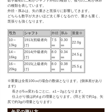
数字最初の二桁がシャフト外径の種類で、後ろの二桁が厚み
の種類を表しています。
外径・厚みは、矢の重さと箆張りに影響してきます。
どちらも数字が大きいほど太く厚くなるので、重さも重く、
箆張りも強くなります。
弓力
シャフト
外径
厚み
重量※
10～
1913(初級者向
7.5
0.30
22.0g
13kg
け)
㎜
㎜
14～
2014(中級者向
8.0
0.34
24.5ｇ
16kg
け)
㎜
㎜
16～
2015(上級者向
8.0
0.38
25.5ｇ
20kg
け)
㎜
㎜
※重量は全長100㎝の場合の数値となります。(個体差があり
ます)
長さが5㎝変わるごとに、±1～2gとなります。
仕上がり後は約4ｇの増量となります。(羽と筈で約1g、矢
尻で約3gの増量となります）
矢尺の測り方