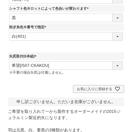
必
須
シャフト色※ロットによって色合いが変わります
)
(
必
須
矧ぎ糸色※番号で指定
)
(
必
須
)
矢尻取付(6本組)
(
必
※不要の場合矢尻は付属しません。
須
)
お気に入りに登録する
申し訳ございません。ただいま在庫がございません。
ご希望を取り入れて一から製作するオーダーメイドの2015ジ
ュラルミン製近的矢になります。
羽は元黒、白、妻黒の3種類があります。