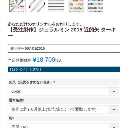
あなただけのオリジナルをお作りします。
【受注製作】ジュラルミン 2015 近的矢 ターキ
ー
商品番号
507-CE2015
¥
18,700
当店特別価格
税込
[
170
ポイント進呈 ]
矢尺（矢尻を含めない長さ）
(
必
須
通常納期
)
(
必
須
羽
)
(