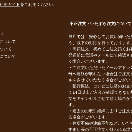
利用ガイド
をご利用ください。
不正注文・いたずら注文について
ド
当店では、安心してお買い物いた
について
う、以下の対応を行っております
ついて
・高額注文、初めてご注文頂くお
発送前に電話やメールにて確認さ
について
く場合がございます。
・ご注文いただいたメールアドレ
号へ連絡が取れない場合はご注文
ルをさせていただく場合がござい
・銀行振込、コンビニ決済のお支
て14日以上ご入金が確認できない
文をキャンセルさせて頂く場合が
す。
・過去のお取引経緯によりご注文
る場合がございます。
・住所不備や連絡不能など、いた
すまし等の不正注文が疑われる場