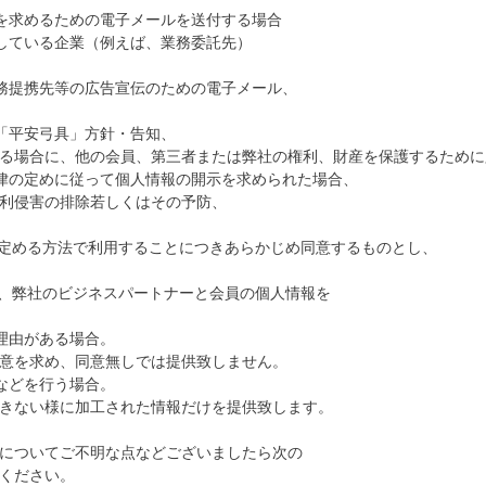
意を求めるための電子メールを送付する場合
結している企業（例えば、業務委託先）
業務提携先等の広告宣伝のための電子メール、
、「平安弓具」方針・告知、
る場合に、他の会員、第三者または弊社の権利、財産を保護するために
法律の定めに従って個人情報の開示を求められた場合、
利侵害の排除若しくはその予防、
に定める方法で利用することにつきあらかじめ同意するものとし、
合、弊社のビジネスパートナーと会員の個人情報を
理由がある場合。
意を求め、同意無しでは提供致しません。
などを行う場合。
きない様に加工された情報だけを提供致します。
についてご不明な点などございましたら次の
ください。