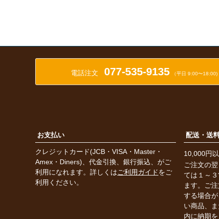
077-535-9135
電話注文
（平日 9:00〜18:00)
お支払い
配送・送
クレジットカード(JCB・VISA・Master・
10,000
Amex・Diners)、代金引換、銀行振込、がご
ご注文の翌
利用になれます。詳しくは
ご利用ガイド
をご
ては１～３
利用ください。
ます。ご注
する場合が
い商品、ま
内に納期を