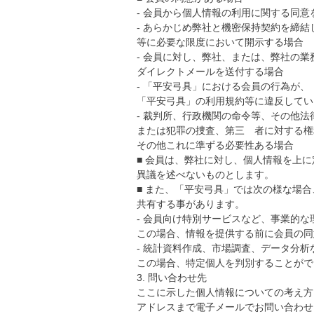
- 会員から個人情報の利用に関する同
- あらかじめ弊社と機密保持契約を締
等に必要な限度において開示する場合
- 会員に対し、弊社、または、弊社の
ダイレクトメールを送付する場合
- 「平安弓具」における会員の行為が
「平安弓具」の利用規約等に違反してい
- 裁判所、行政機関の命令等、その他
または犯罪の捜査、第三 者に対する権
その他これに準ずる必要性ある場合
■ 会員は、弊社に対し、個人情報を上
異議を述べないものとします。
■ また、「平安弓具」では次の様な場
共有する事があります。
- 会員向け特別サービスなど、事業的な
この場合、情報を提供する前に会員の同
- 統計資料作成、市場調査、データ分析
この場合、特定個人を判別することがで
3. 問い合わせ先
ここに示した個人情報についての考え方
アドレスまで電子メールでお問い合わせ