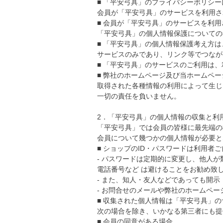
■ 「平安弓具」のプライバシーポリシ
会員が「平安弓具」のサービスを利用さ
■ 会員が「平安弓具」のサービスを利
「平安弓具」の個人情報保護についての
■ 「平安弓具」の個人情報保護考え方は
サービスのみであり、リンク等でつなが
■ 「平安弓具」のサービスのご利用は
■ 弊社のホームページ及び当ホームペ
取得された各種情報の利用によって生じ
一切の責任を負いません。
2．「平安弓具」の個人情報の収集と利
「平安弓具」では会員の皆様に最先端の
会員について幾つかの個人情報が必要と
■ ショップのID・パスワードは利用者
- パスワードは定期的に変更し、他人
電話番号など は避けることをお勧め致
- また、知人・友人などであっても開
- お問合せのメールや弊社のホームペー
■ 収集された個人情報は「平安弓具」
次の場合を除き、いかなる第三者にも提
■ 会員の同意がある場合