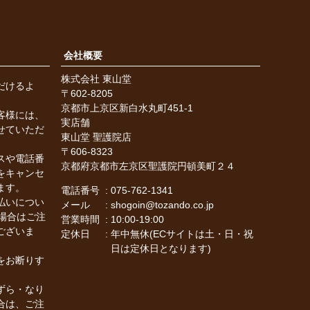
会社概要
株式会社 東山堂
だけるよ
602-8205
。
京都市上京区新白水丸町451-1
客様には、
実店舗
せていただ
東山堂 聖護院店
606-8323
スや電話番
京都府京都市左京区聖護院円頓美町２４
をキャンセ
ます。
電話番号
075-762-1341
払いについ
メール
shogoin@tozando.co.jp
場合はご注
営業時間
10:00-19:00
ございま
定休日
年中無休(ECサイトは土・日・祝
日は定休日となります)
をお断りす
ずら・なり
合は、ご注