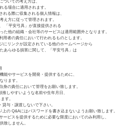
ーについての考え方は、
れる場合に適用されます。
用される際に収集される個人情報は、
考え方に従って管理されます。
、 「平安弓具」が直接提供される
った他の組織・会社等のサービスは適用範囲外となります。
、利用者の責任において行われるものとします。
ージにリンクが設定されている他のホームページから
たあらゆる損害に関して、「平安弓具」は
用
機能やサービスを開発・提供するために、
なります。
ご自身の責任において管理をお願い致します。
が類推しやすいような名前や生年月日、
します。
示・貸与・譲渡しないで下さい。
ジ上の Q&Aにはパスワードを書き込まないようお願い致します。
のサービスを提供するために必要な限度においてのみ利用し、
供致しません。