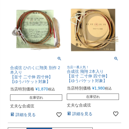
合成弦 ひのくに翔美 別作 2
当店一番人気！
合成弦 飛翔 2本入り
本入り
【並寸 二寸伸 四寸伸】
【並寸 二寸伸 四寸伸】
【ゆうパケット対象】
【ゆうパケット対象】
当店特別価格
¥
1,980
税込
当店特別価格
¥
1,870
税込
在庫切れ
在庫切れ
丈夫な合成弦
丈夫な合成弦
詳細を見る
詳細を見る