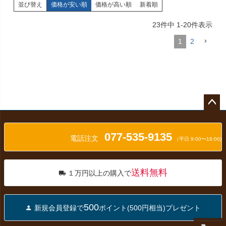
並び替え
価格が安い順
価格が高い順
新着順
23
件中
1
-
20
件表示
1
2
ペー
ジト
077-535-9135
ップ
電話注文
（平日 9:00〜18:00)
へ
送料無料
１万円以上の購入で
500
新規会員登録で
ポイント(500円相当)プレゼント