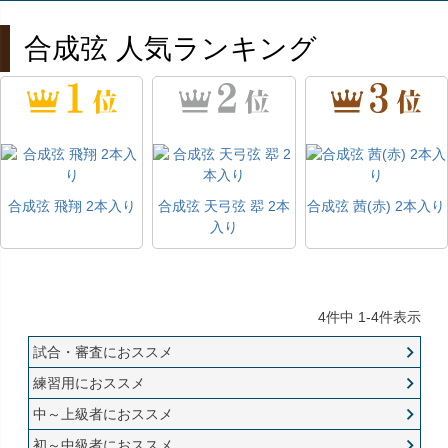
合成弦 人気ランキング
合成弦 飛翔 2本入り
合成弦 天弓弦 翆 2本
合成弦 茜(赤) 2本入り
入り
4
件中
1
-
4
件表示
試合・審査におススメ
練習用におススメ
中～上級者におススメ
初～中級者におススメ