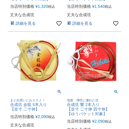
当店特別価格
¥
1,320
当店特別価格
¥
1,540
税込
税込
丈夫な合成弦
丈夫な合成弦
詳細を見る
詳細を見る
まとめ買いにおススメ！
強度 弾性に優れた弦
合成弦 金龍 5本入り
合成弦 響 2本入り
【並寸 二寸伸】
【並寸 二寸伸 四寸伸】
【ゆうパケット対象】
当店特別価格
¥
2,090
税込
当店特別価格
¥
2,090
税込
丈夫な合成弦