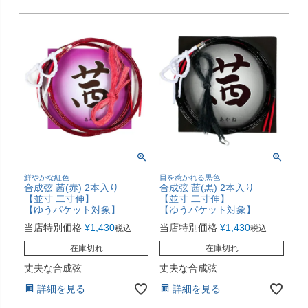
鮮やかな紅色
目を惹かれる黒色
合成弦 茜(赤) 2本入り
合成弦 茜(黒) 2本入り
【並寸 二寸伸】
【並寸 二寸伸】
【ゆうパケット対象】
【ゆうパケット対象】
当店特別価格
¥
1,430
当店特別価格
¥
1,430
税込
税込
在庫切れ
在庫切れ
丈夫な合成弦
丈夫な合成弦
詳細を見る
詳細を見る