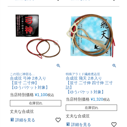
この弦に神宿る…
特殊アラミド繊維煮込弦
合成弦 弓神 2本入り
合成弦 飛天 2本入り
【並寸 二寸伸】
【並寸 二寸伸 四寸伸 三寸
【ゆうパケット対象】
詰】
【ゆうパケット対象】
当店特別価格
¥
1,100
税込
当店特別価格
¥
1,320
税込
在庫切れ
在庫切れ
丈夫な合成弦
丈夫な合成弦
詳細を見る
詳細を見る