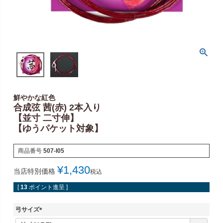
鮮やかな紅色
合成弦 茜(赤) 2本入り
【並寸 二寸伸】
【ゆうパケット対象】
商品番号
507-I05
¥
1,430
当店特別価格
税込
[
13
ポイント進呈 ]
弓サイズ
(