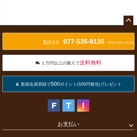
ペー
ジト
077-535-9135
ップ
電話注文
（平日 9:00〜18:00)
へ
送料無料
１万円以上の購入で
500
新規会員登録で
ポイント(500円相当)プレゼント
お支払い