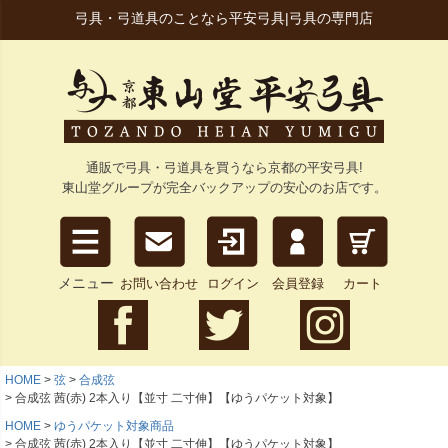
弓具・弓道具のことなら平安弓具|弓具の専門店
通販で弓具・弓道具を買うなら京都の平安弓具!
東山堂グループが完全バックアップの安心のお店です。
メニュー
お問い合わせ
ログイン
会員登録
カート
HOME
弦
合成弦
合成弦 茜(赤) 2本入り【並寸 二寸伸】【ゆうパケット対象】
HOME
ゆうパケット対象商品
合成弦 茜(赤) 2本入り【並寸 二寸伸】【ゆうパケット対象】