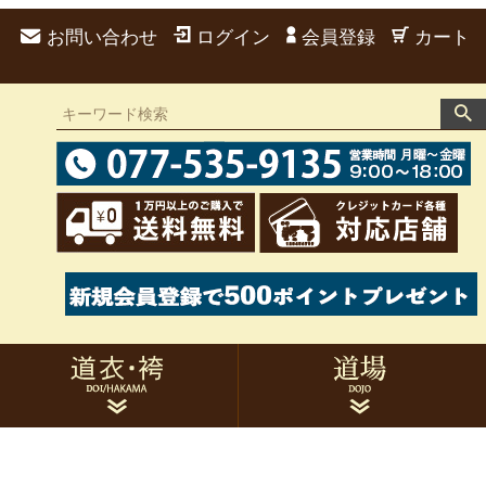
お問い合わせ
ログイン
会員登録
カート
道衣 男性用
袴 男性用
道衣 女性用
袴 女性用
弓道衣セット
胸当て
帯・たすき
足袋・雪駄
風呂敷・袋類
手拭
刺繍
家紋
トレーニングウェア
作務衣
的紙
候串
サポーター類
トレーニング用品
書籍・DVD関連
その他用品