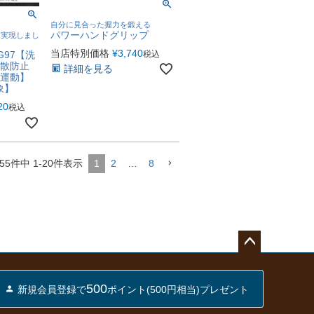
自分に見合った握力を鍛える
パワーハンドグリップ
を実現しまし
当店特別価格
¥
3,740
税込
G97【洗
飛散防止
詳細を見る
 運動】
象】
20
税込
55
件中
1
-
20
件表示
1
2
…
8
ペー
ジト
500
新規会員登録で
ポイント(500円相当)プレゼント
ップ
へ