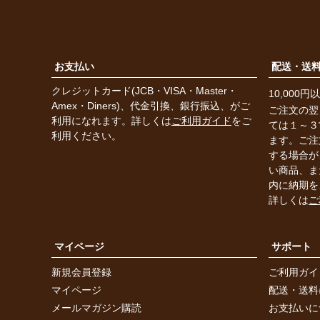
お支払い
配送・送
クレジットカード(JCB・VISA・Master・
10,000
Amex・Diners)、代金引換、銀行振込、がご
ご注文の翌
利用になれます。詳しくは
ご利用ガイド
をご
ては１～３
利用ください。
ます。ご注
する場合が
い商品、ま
内に納期を
詳しくは
ご
マイページ
サポート
新規会員登録
ご利用ガイ
マイページ
配送・送料
メールマガジン購読
お支払いに