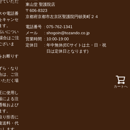
せていただ
東山堂 聖護院店
606-8323
スや電話番
京都府京都市左京区聖護院円頓美町２４
をキャンセ
ます。
電話番号
075-762-1341
払いについ
メール
shogoin@tozando.co.jp
場合はご注
営業時間
10:00-19:00
ございま
定休日
年中無休(ECサイトは土・日・祝
日は定休日となります)
をお断りす
ずら・なり
合は、ご注
いただく場
カートへ
正に使用し
報による注
通報および
ます。
取り拒否に
復送料・代
たします。