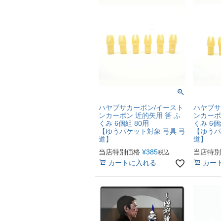
ハヤブサカーボン/イースト
ハヤブサ
ンカーボン 近的矢用 筈 ふ
ンカーボ
くみ 6個組 80用
くみ 6個
【ゆうパケット対象 弓具 弓
【ゆうパ
道】
道】
当店特別価格
¥
385
当店特別
税込
カートに入れる
カー