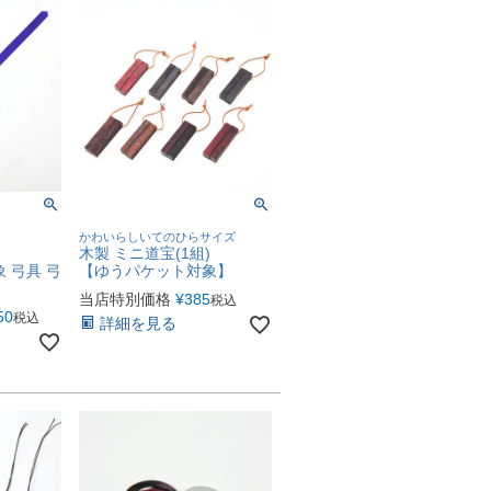
かわいらしいてのひらサイズ
木製 ミニ道宝(1組)
 弓具 弓
【ゆうパケット対象】
当店特別価格
¥
385
税込
50
税込
詳細を見る