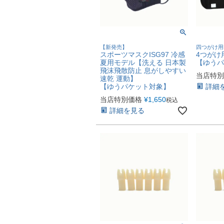
【新発売】
四つがけ用
スポーツマスクISG97 冷感
4つがけ
夏用モデル【洗える 日本製
【ゆうパ
飛沫飛散防止 息がしやすい
当店特別
速乾 運動】
【ゆうパケット対象】
詳細
当店特別価格
¥
1,650
税込
詳細を見る