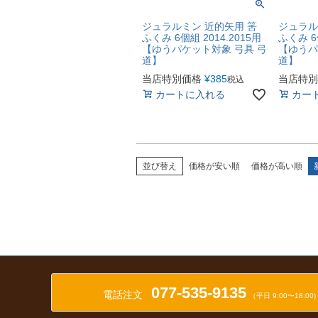
ジュラルミン 近的矢用 筈
ジュラル
ふくみ 6個組 2014.2015用
ふくみ 6
【ゆうパケット対象 弓具 弓
【ゆうパ
道】
道】
当店特別価格
¥
385
当店特別
税込
カートに入れる
カー
並び替え
価格が安い順
価格が高い順
077-535-9135
電話注文
（平日 9:00〜18:00)