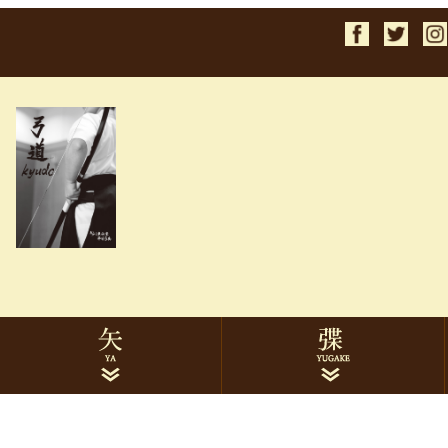
検索
1913ターキー
2014ターキー
2015ターキー
1913黒手羽
2014黒手羽
2015黒手羽
7622ハヤブサカーボン
8025ハヤブサカーボン
イーストンカーボン
ミズノカーボン
遠的矢
巻藁矢
矢筒
矢関連品
ゆがけ本体
下かけ
下かけ刺繍
ゆがけ関連品