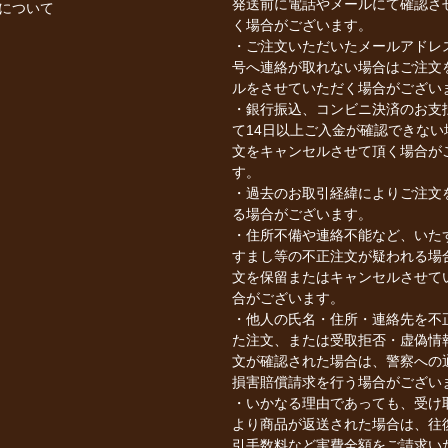
発送前に電話やメールにて確認さ
について
く場合がございます。
・ご注文いただいたメールアドレ
号へ連絡が取れない場合はご注文
ルをさせていただく場合がござい
・銀行振込、コンビニ決済のお支
て14日以上ご入金が確認できない
文をキャンセルさせて頂く場合が
す。
・過去のお取引経緯によりご注文
る場合がございます。
・住所不備や連絡不能など、いた
すまし等の不正注文が疑われる場
文を保留またはキャンセルさせて
合がございます。
・他人の氏名・住所・連絡先を不
た注文、または受取拒否・虚偽情
文が確認された場合は、警察への
損害賠償請求を行う場合がござい
・いかなる理由であっても、受け
より商品が返送された場合は、往
引手数料など実費全額をご請求い