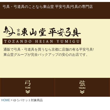
弓具・弓道具のことなら東山堂 平安弓具|弓具の専門店
通販で弓具・弓道具を買うなら京都に店舗の有る平安弓具!
東山堂グループが完全バックアップの安心のお店です。
HOME
ゆうパケット対象商品
グラス弓
カーボン弓
与一シリーズ
ゴム弓
にぎり革
弓袋・弓巻
石突
弓関連品
合成弦
麻弦
弦巻
弦関連品