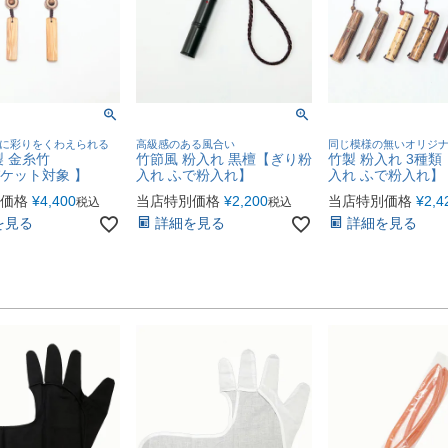
に彩りをくわえられる
高級感のある風合い
同じ模様の無いオリジ
製 金糸竹
竹節風 粉入れ 黒檀【ぎり粉
竹製 粉入れ 3種
ケット対象 】
入れ ふで粉入れ】
入れ ふで粉入れ】
価格
¥
4,400
当店特別価格
¥
2,200
当店特別価格
¥
2,4
税込
税込
を見る
詳細を見る
詳細を見る