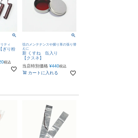
ナリティ
弦のメンテナンスや握り革の張り替
類【ぎり粉
えに
新 くすね 缶入り
【クスネ】
20
税込
当店特別価格
¥
440
税込
カートに入れる