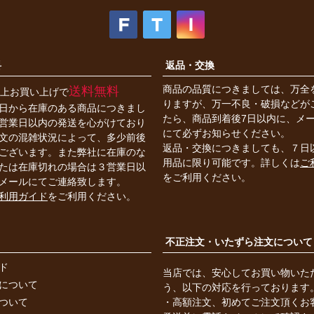
料
返品・交換
商品の品質につきましては、万全
送料無料
円以上お買い上げで
りますが、万一不良・破損などが
日から在庫のある商品につきまし
たら、商品到着後7日以内に、メ
営業日以内の発送を心がけており
にて必ずお知らせください。
文の混雑状況によって、多少前後
返品・交換につきましても、７日
ございます。また弊社に在庫のな
用品に限り可能です。詳しくは
ご
たは在庫切れの場合は３営業日以
をご利用ください。
メールにてご連絡致します。
利用ガイド
をご利用ください。
不正注文・いたずら注文について
ド
当店では、安心してお買い物いた
について
う、以下の対応を行っております
ついて
・高額注文、初めてご注文頂くお