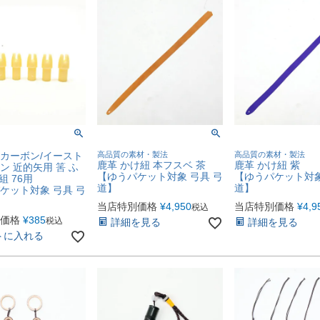
カーボン/イースト
高品質の素材・製法
高品質の素材・製法
鹿革 かけ紐 本フスベ 茶
鹿革 かけ紐 紫
ン 近的矢用 筈 ふ
【ゆうパケット対象 弓具 弓
【ゆうパケット対象
組 76用
道】
道】
ケット対象 弓具 弓
当店特別価格
¥
4,950
当店特別価格
¥
4,9
税込
価格
¥
385
税込
詳細を見る
詳細を見る
トに入れる