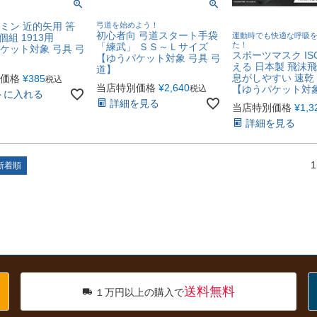
ミン 近的矢用 筈
弓道を始めよう！
初心者向 弓道スタート手袋
運動時でも快適な呼吸
個組 1913用
た！
「練武」 ＳＳ～Ｌサイズ
ケット対象 弓具 弓
スポーツマスク IS
【ゆうパケット対象 弓具 弓
える 日本製 飛沫
道】
息がしやすい 速乾
価格
¥
385
税込
当店特別価格
¥
2,640
税込
【ゆうパケット対
トに入れる
詳細を見る
当店特別価格
¥
1,3
詳細を見る
1
新着順
送料無料
１万円以上の購入で