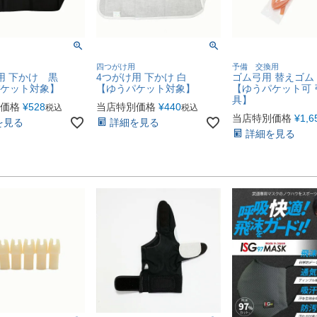
四つがけ用
予備 交換用
用 下かけ 黒
4つがけ用 下かけ 白
ゴム弓用 替えゴム
ケット対象】
【ゆうパケット対象】
【ゆうパケット可 
具】
価格
¥
528
当店特別価格
¥
440
税込
税込
当店特別価格
¥
1,6
を見る
詳細を見る
詳細を見る