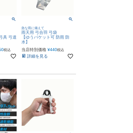
急な雨に備えて
雨天用 弓合羽 弓袋
弓具 弓道
【ゆうパケット可 防雨 防
水】
50
当店特別価格
¥
440
税込
税込
詳細を見る