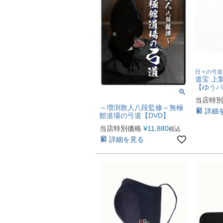
日々の弓道
道宝 上
【ゆうパ
当店特別
～増渕敦人八段監修～無極
詳細
館道場の弓道【DVD】
当店特別価格
¥
11,880
税込
詳細を見る