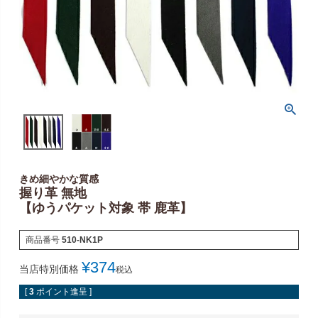
きめ細やかな質感
握り革 無地
【ゆうパケット対象 帯 鹿革】
商品番号
510-NK1P
¥
374
当店特別価格
税込
[
3
ポイント進呈 ]