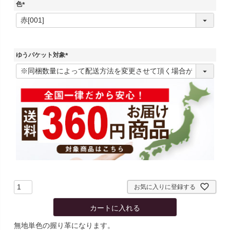
色
(
必
須
)
ゆうパケット対象
(
必
須
)
お気に入りに登録する
カートに入れる
無地単色の握り革になります。