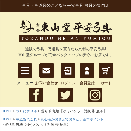
弓具・弓道具のことなら平安弓具|弓具の専門店
通販で弓具・弓道具を買うなら京都の平安弓具!
東山堂グループが完全バックアップの安心のお店です。
メニュー
お問い合わせ
ログイン
会員登録
カート
HOME
弓
にぎり革
握り革 無地【ゆうパケット対象 帯 鹿革】
HOME
弓道あれこれ
初心者がおさえておきたい基本ポイント
握り革 無地【ゆうパケット対象 帯 鹿革】