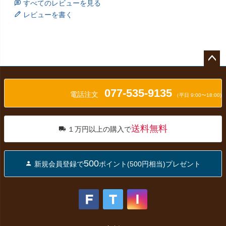
すべてのレビューを見る
レビューを書く
ペー
ジト
077-535-9135
ップ
電話注文
（平日 9:00〜18:00)
へ
送料無料
１万円以上の購入で
500
新規会員登録で
ポイント(500円相当)プレゼント