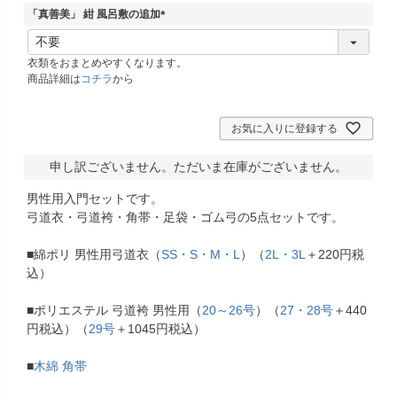
須
「真善美」 紺 風呂敷の追加
)
(
必
衣類をおまとめやすくなります。
須
商品詳細は
コチラ
から
)
お気に入りに登録する
申し訳ございません。ただいま在庫がございません。
男性用入門セットです。
弓道衣・弓道袴・角帯・足袋・ゴム弓の5点セットです。
■綿ポリ 男性用弓道衣（
SS・S・M・L
）（
2L・3L
＋220円税
込）
■ポリエステル 弓道袴 男性用（
20～26号
）（
27・28号
＋440
円税込）（
29号
＋1045円税込）
■
木綿 角帯