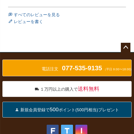
すべてのレビューを見る
レビューを書く
ペー
ジト
077-535-9135
ップ
電話注文
（平日 9:00〜18:00)
へ
送料無料
１万円以上の購入で
500
新規会員登録で
ポイント(500円相当)プレゼント