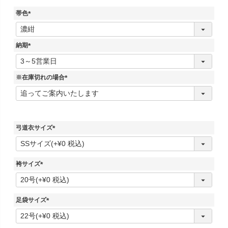
帯色
(
必
須
納期
)
(
必
須
※在庫切れの場合
)
(
必
須
)
弓道衣サイズ
(
必
須
袴サイズ
)
(
必
須
足袋サイズ
)
(
必