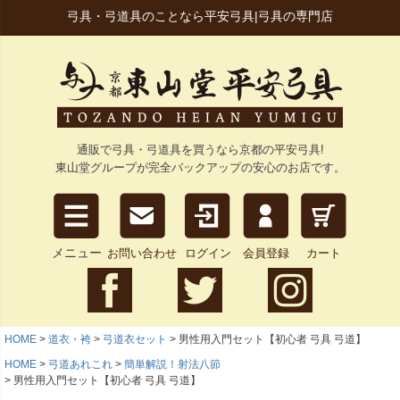
弓具・弓道具のことなら平安弓具|弓具の専門店
通販で弓具・弓道具を買うなら京都の平安弓具!
東山堂グループが完全バックアップの安心のお店です。
メニュー
お問い合わせ
ログイン
会員登録
カート
HOME
道衣・袴
弓道衣セット
男性用入門セット【初心者 弓具 弓道】
HOME
弓道あれこれ
簡単解説！射法八節
男性用入門セット【初心者 弓具 弓道】