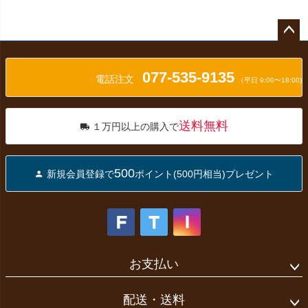
ペー
ジト
077-535-9135
ップ
電話注文
（平日 9:00〜18:00)
へ
送料無料
１万円以上の購入で
500
新規会員登録で
ポイント(500円相当)プレゼント
お支払い
配送・送料