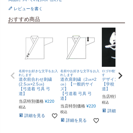
レビューを書く
おすすめ商品
名前やお好きな文字をお入
名前やお好きな文字をお入
ロゴや校章をお入れ
れします
れします
す
道衣前合わせ刺繍
道衣肩刺繍（2㎝×2
デザイン刺繍
(2.5㎝×2.5㎝)
㎝）【一般的サイ
【学校 団体 弓具
【弓道着 弓具 弓
ズ】
道】
道】
【弓道着 弓具 弓
当店特別価格
¥
1
道】
当店特別価格
¥
220
税込
当店特別価格
¥
220
税込
詳細を見る
税込
詳細を見る
詳細を見る