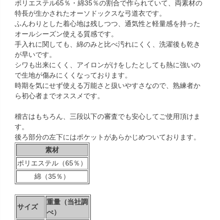
ポリエステル65％・綿35％の割合で作られていて、両素材の
特長が生かされたオーソドックスな弓道衣です。
ふんわりとした着心地は残しつつ、通気性と軽量感を持った
オールシーズン使える質感です。
手入れに関しても、綿のみと比べ汚れにくく、洗濯後も乾き
が早いです。
シワも出来にくく、アイロンがけをしたとしても熱に強いの
で生地が傷みにくくなっております。
時期を気にせず使える万能さと扱いやすさなので、熟練者か
ら初心者までオススメです。
稽古はもちろん、三段以下の審査でも安心してご使用頂けま
す。
後ろ部分の左下にはポケットがあらかじめついております。
素材
ポリエステル（65％）
綿（35％）
重量（当社調
サイズ
べ）