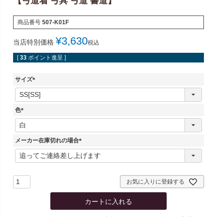
【弓道着 弓具 弓道 書道】
商品番号
507-K01F
¥
3,630
当店特別価格
税込
[
33
ポイント進呈 ]
サイズ
(
必
須
色
)
(
必
須
メーカー在庫切れの場合
)
(
必
須
)
お気に入りに登録する
カートに入れる