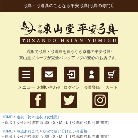
弓具・弓道具のことなら平安弓具|弓具の専門店
通販で弓具・弓道具を買うなら京都の平安弓具!
東山堂グループが完全バックアップの安心のお店です。
メニュー
お問い合わせ
ログイン
会員登録
カート
HOME
道衣・袴
道衣（女性用）
綿ポリ 女性用弓道衣 白 SS・S・M・L【弓道着 弓具 弓道 書道】
HOME
弓道あれこれ
状況で使い分けたい弓道着
綿ポリ 女性用弓道衣 白 SS・S・M・L【弓道着 弓具 弓道 書道】