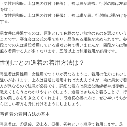
・男性用和服…上は黒の紋付（長着）、袴は黒か縞袴。行射の際は左肩
を抜く。
・女性用和服…上は黒の紋付（長儀）、袴は紺か黒。行射時は襷がけを
する。
男女共に共通するのは、原則として色柄のない無地のものを選ぶという
ことです。審査会は公式の場であり、品位ある服装が求められます。参
段までの人は普段着用している道着と袴で構いませんが、四段からは和
服を着用する人が多くなります。五段以上は和服着用が必須です。
性別ごとの道着の着用方法は？
弓道着は男性用・女性用でつくりが異なるように、着用の仕方にも少し
違いがあります。上衣は普通に着用すれば大丈夫ですが、袴は男女で着
方が異なるので注意が必要です。詳細な着方は身近な熟練者や指導者に
教えてもらうとわかりやすいでしょう。道着はきちんと着ることで、行
射の美しさを引き立ててくれます。弓道初心者の方は、ぜひ早いうちか
ら正しい着方を身に付けるようにしましょう。
弓道着の着用方法の基本
弓道着は、①足袋、②上衣、③帯、④袴という順序で着用します。足