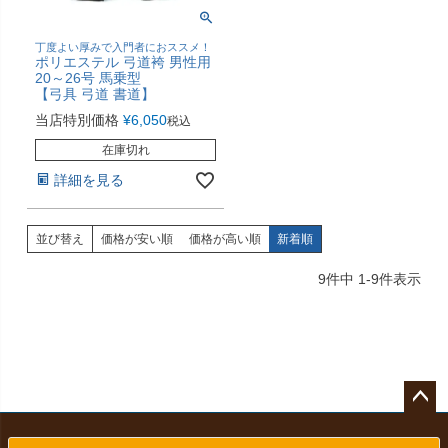
丁度よい厚みで入門者におススメ！
ポリエステル 弓道袴 男性用
20～26号 馬乗型
【弓具 弓道 書道】
当店特別価格
¥
6,050
税込
在庫切れ
詳細を見る
並び替え
価格が安い順
価格が高い順
新着順
9
件中
1
-
9
件表示
ペー
ジト