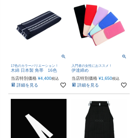
17色のカラーバリエーション！
入門者の女性におススメ！
木綿 日本製 角帯 16色
伊達締め
当店特別価格
¥
4,400
当店特別価格
¥
1,650
税込
税込
詳細を見る
詳細を見る