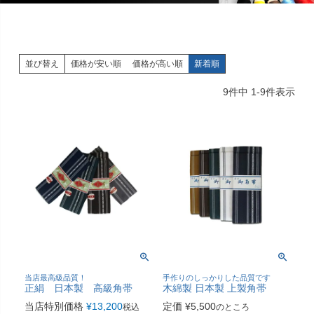
並び替え
価格が安い順
価格が高い順
新着順
9
件中
1
-
9
件表示
当店最高級品質！
手作りのしっかりした品質です
正絹 日本製 高級角帯
木綿製 日本製 上製角帯
当店特別価格
¥
13,200
定価
¥
5,500
税込
のところ