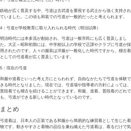
鉄砲が広く普及する中、弓道は古武道を重視する武士から強く支持され
ていました。この頃も和装での弓道が一般的だったと考えられます。
4：弓道が学校教育に取り入れられる時代（明治以降）
明治時代には本多流が創始され、弓道は一般市民にも広く普及しまし
た。大正～昭和初期には、中学校以上の学校で正課やクラブに弓道が採
用されたのです。人々の服装は洋服が一般化した時代ですから、稽古着
としての弓道着が広く普及しています。
5：現在の弓道
和服や道着といった考え方にとらわれず、自由なかたちで弓道を体験で
きる時代となりました。現在では、弓道場や指導者の方針によっては、
普段着でも稽古を続けることができます。和服、道着、普段着のどれで
も、弓道ができる新しい時代となっているのです。
まとめ
弓道着は、日本人の正装である和服から簡易的な練習着として生じた着
物です。動きやすさと着物の品位を兼ね備えた弓道着は、着るだけで気