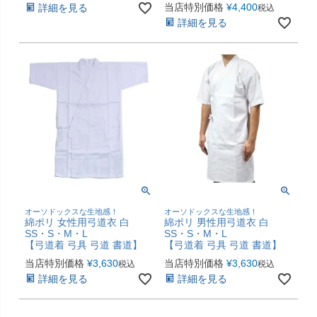
当店特別価格
¥
4,400
詳細を見る
税込
詳細を見る
オーソドックスな生地感！
オーソドックスな生地感！
綿ポリ 女性用弓道衣 白
綿ポリ 男性用弓道衣 白
SS・S・M・L
SS・S・M・L
【弓道着 弓具 弓道 書道】
【弓道着 弓具 弓道 書道】
当店特別価格
¥
3,630
当店特別価格
¥
3,630
税込
税込
詳細を見る
詳細を見る