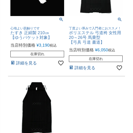
心地よい肌触りです
丁度よい厚みで入門者におススメ！
たすき 正絹製 210㎝
ポリエステル 弓道袴 女性用
【ゆうパケット対象】
20～26号 馬乗型
【弓具 弓道 書道】
当店特別価格
¥
3,190
税込
当店特別価格
¥
6,050
税込
在庫切れ
在庫切れ
詳細を見る
詳細を見る