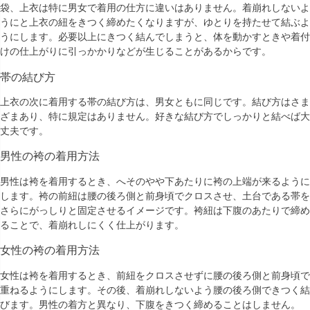
袋、上衣は特に男女で着用の仕方に違いはありません。着崩れしないよ
うにと上衣の紐をきつく締めたくなりますが、ゆとりを持たせて結ぶよ
うにします。必要以上にきつく結んでしまうと、体を動かすときや着付
けの仕上がりに引っかかりなどが生じることがあるからです。
帯の結び方
上衣の次に着用する帯の結び方は、男女ともに同じです。結び方はさま
ざまあり、特に規定はありません。好きな結び方でしっかりと結べば大
丈夫です。
男性の袴の着用方法
男性は袴を着用するとき、へそのやや下あたりに袴の上端が来るように
します。袴の前紐は腰の後ろ側と前身頃でクロスさせ、土台である帯を
さらにがっしりと固定させるイメージです。袴紐は下腹のあたりで締め
ることで、着崩れしにくく仕上がります。
女性の袴の着用方法
女性は袴を着用するとき、前紐をクロスさせずに腰の後ろ側と前身頃で
重ねるようにします。その後、着崩れしないよう腰の後ろ側できつく結
びます。男性の着方と異なり、下腹をきつく締めることはしません。