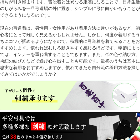
持ちが引き締まります。普段着とは異なる服装になることで、日常生活
のしがらみを一旦弓道場の外に置き、シンプルに弓に向かい合うことが
できるようになるのです。
現在の弓道着は、男性用・女性用があり着用方法に違いがあるなど、初
心者にとって難しく見えるかもしれません。しかし、何度か着用するう
ちにコツが掴めるようになるので、積極的に弓道着を着てみることをお
すすめします。慣れればむしろ動きやすく感じるほどです。季節によっ
ては、インナーを重ね着することもできます。また、帯の色や結び方、
袴紐の結び方などで遊び心を出すことも可能です。最初のうちは基本に
忠実な着用をおすすめしますが、慣れてきたら自分流の着用方法を探し
てみてはいかがでしょうか？