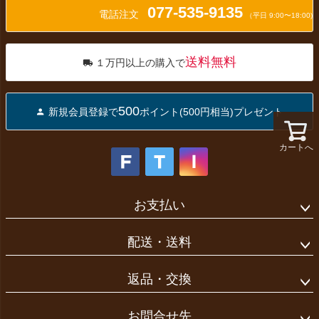
077-535-9135
ップ
電話注文
（平日 9:00〜18:00)
へ
送料無料
１万円以上の購入で
500
新規会員登録で
ポイント(500円相当)プレゼント
カートへ
お支払い
配送・送料
返品・交換
お問合せ先