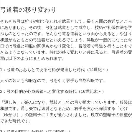
弓道着の移り変わり
そもそも弓は狩りや戦で使われる武器として、長く人間の身近なところ
にありました。その後、弓術は武道として成立し、技術や礼儀作法を学
ぶものとなったのです。そんな弓道を道着という面から見ると、やはり
和服がもともとの弓道着だといえるでしょう。洋服が一般的になった今
日では弓道と和服の関係もかなり変化し、普段着で弓道を行うこともで
きるようになっています。時代の移り変わりと共に見ると、弓道着の変
遷は以下のようにまとめられます。
1：弓道のおおもとである弓術が発達した時代（14世紀～）
人々の装いも和服なので、弓を引く射手も当然和服です。
2：弓の目的が心身鍛錬へと変化する時代（16世紀末～）
「通し矢」が盛んになり、競技としての弓が拡大していきます。服装は
和服です。通し矢では速射となるため、右手を弦から保護する「かけ
（ゆがけ）」の堅帽子に工夫が凝らされました。現在の堅帽子の原型が
できた時代です。
3：弓道が確立した時代（江戸時代～）