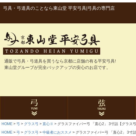
弓具・弓道具のことなら東山堂 平安弓具|弓具の専門店
通販で弓具・弓道具を買うなら京都に店舗の有る平安弓具!
東山堂グループが完全バックアップの安心のお店です。
HOME
弓
グラス弓
直心Ⅱ
グラスファイバー弓 「直心2」 3寸詰【グラス弓
グラス弓
カーボン弓
与一シリーズ
ゴム弓
にぎり革
弓袋・弓巻
石突
弓関連品
合成弦
麻弦
弦巻
弦関連品
HOME
弓
グラス弓
中級者におススメ
グラスファイバー弓 「直心2」 3寸