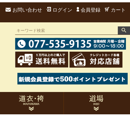
お問い合わせ
ログイン
会員登録
カート
道衣 男性用
袴 男性用
道衣 女性用
袴 女性用
弓道衣セット
胸当て
帯・たすき
足袋・雪駄
風呂敷・袋類
手拭
刺繍
家紋
トレーニングウェア
作務衣
的紙
候串
サポーター類
トレーニング用品
書籍・DVD関連
その他用品