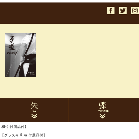
検索
 和弓 付属品付】
1913ターキー
2014ターキー
2015ターキー
1913黒手羽
2014黒手羽
2015黒手羽
7622ハヤブサカーボン
8025ハヤブサカーボン
イーストンカーボン
ミズノカーボン
遠的矢
巻藁矢
矢筒
矢関連品
ゆがけ本体
下かけ
下かけ刺繍
ゆがけ関連品
詰【グラス弓 和弓 付属品付】