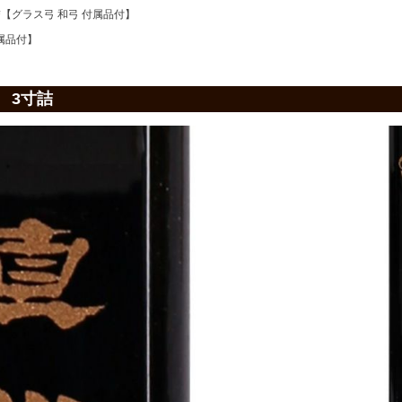
詰【グラス弓 和弓 付属品付】
属品付】
 3寸詰