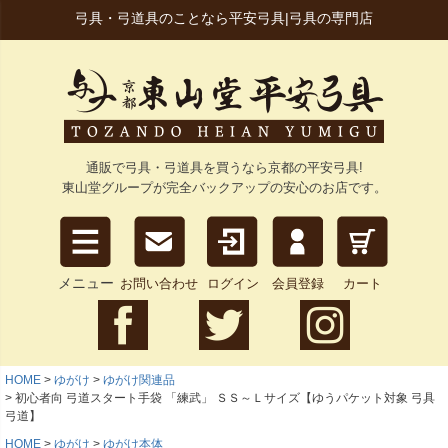
弓具・弓道具のことなら平安弓具|弓具の専門店
通販で弓具・弓道具を買うなら京都の平安弓具!
東山堂グループが完全バックアップの安心のお店です。
メニュー
お問い合わせ
ログイン
会員登録
カート
HOME
ゆがけ
ゆがけ関連品
初心者向 弓道スタート手袋 「練武」 ＳＳ～Ｌサイズ【ゆうパケット対象 弓具
弓道】
HOME
ゆがけ
ゆがけ本体