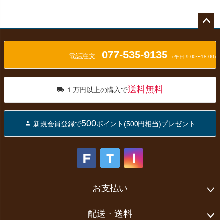
ペー
ジト
077-535-9135
ップ
電話注文
（平日 9:00〜18:00)
へ
送料無料
１万円以上の購入で
500
新規会員登録で
ポイント(500円相当)プレゼント
お支払い
配送・送料