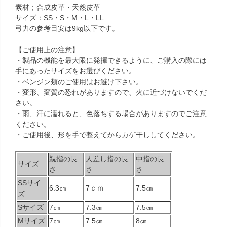
素材；合成皮革・天然皮革
サイズ：SS・S・M・L・LL
弓力の参考目安は9kg以下です。
【ご使用上の注意】
・製品の機能を最大限に発揮できるように、ご購入の際には
手にあったサイズをお選びください。
・ベンジン類のご使用はお避け下さい。
・変形、変質の恐れがありますので、火に近づけないでくだ
さい。
・雨、汗に濡れると、色落ちする場合がありますのでご注意
ください。
・ご使用後、形を手で整えてからカゲ干ししてください。
親指の長
人差し指の長
中指の長
サイズ
さ
さ
さ
SSサイ
6.3㎝
7ｃｍ
7.5㎝
ズ
Sサイズ
7㎝
7.3㎝
7.5㎝
Mサイズ
7㎝
7.5㎝
8㎝