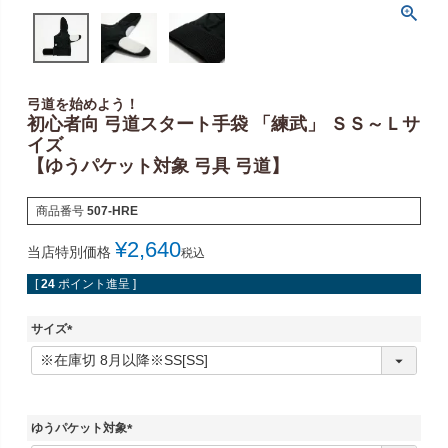
弓道を始めよう！
初心者向 弓道スタート手袋 「練武」 ＳＳ～Ｌサ
イズ
【ゆうパケット対象 弓具 弓道】
商品番号
507-HRE
¥
2,640
当店特別価格
税込
[
24
ポイント進呈 ]
サイズ
(
必
須
)
ゆうパケット対象
(