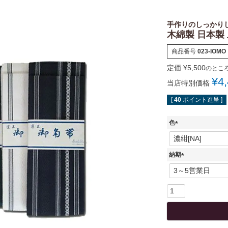
手作りのしっかり
木綿製 日本製
商品番号
023-IOMO
定価
¥
5,500
のとこ
¥
4
当店特別価格
[
40
ポイント進呈 ]
色
(
必
須
納期
)
(
必
須
)