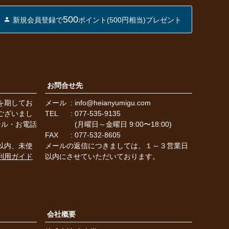
ジト
500
新規会員登録で
ポイント(500円相当)プレゼント
ップ
へ
お問合せ先
を期してお
メール
info@heianyumigu.com
ございまし
TEL
077-535-9135
ール・お電話
(月曜日～金曜日 9:00〜18:00)
FAX
077-532-8605
以内、未使
メールの返信につきましては、１～３営業日
利用ガイド
以内にさせていただいております。
会社概要