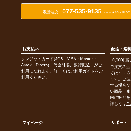
077-535-9135
電話注文
（平日 9:00〜18:00)
お支払い
配送・送
クレジットカード(JCB・VISA・Master・
10,000
Amex・Diners)、代金引換、銀行振込、がご
ご注文の翌
利用になれます。詳しくは
ご利用ガイド
をご
ては１～３
利用ください。
ます。ご注
する場合が
い商品、ま
内に納期を
詳しくは
ご
マイページ
サポート