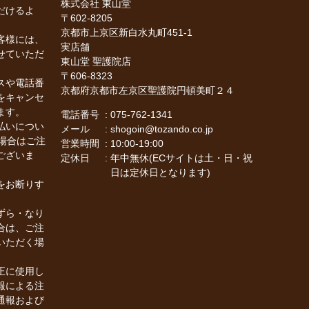
株式会社 東山堂
だけるよ
602-8205
。
京都市上京区新白水丸町451-1
客様には、
実店舗
せていただ
東山堂 聖護院店
606-8323
スや電話番
京都府京都市左京区聖護院円頓美町２４
をキャンセ
ます。
電話番号
075-762-1341
払いについ
メール
shogoin@tozando.co.jp
場合はご注
営業時間
10:00-19:00
ございま
定休日
年中無休(ECサイトは土・日・祝
日は定休日となります)
をお断りす
ずら・なり
合は、ご注
いただく場
正に使用し
報による注
通報および