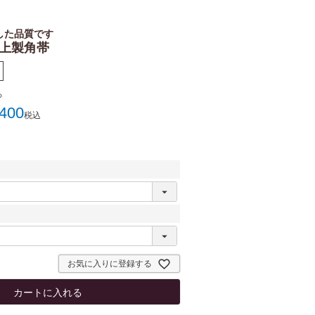
した品質です
 上製角帯
ろ
,400
税込
お気に入りに登録する
カートに入れる