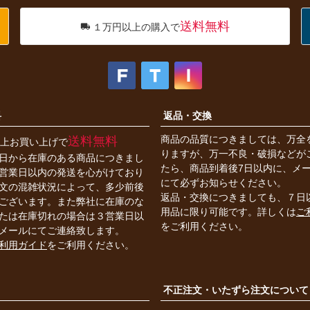
送料無料
１万円以上の購入で
料
返品・交換
商品の品質につきましては、万全
送料無料
円以上お買い上げで
りますが、万一不良・破損などが
日から在庫のある商品につきまし
たら、商品到着後7日以内に、メ
営業日以内の発送を心がけており
にて必ずお知らせください。
文の混雑状況によって、多少前後
返品・交換につきましても、７日
ございます。また弊社に在庫のな
用品に限り可能です。詳しくは
ご
たは在庫切れの場合は３営業日以
をご利用ください。
メールにてご連絡致します。
利用ガイド
をご利用ください。
不正注文・いたずら注文について