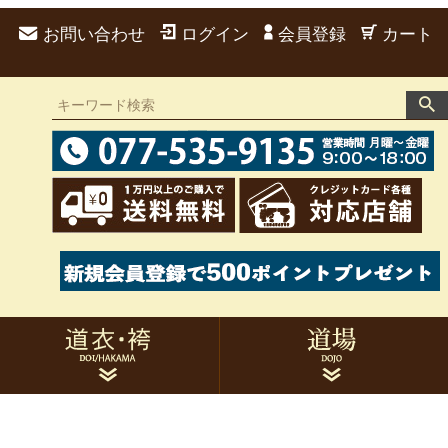
お問い合わせ
ログイン
会員登録
カート
道衣 男性用
袴 男性用
道衣 女性用
袴 女性用
弓道衣セット
胸当て
帯・たすき
足袋・雪駄
風呂敷・袋類
手拭
刺繍
家紋
トレーニングウェア
作務衣
的紙
候串
サポーター類
トレーニング用品
書籍・DVD関連
その他用品