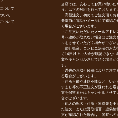
ド
当店では、安心してお買い物いた
について
う、以下の対応を行っております
ついて
・高額注文、初めてご注文頂くお
発送前に電話やメールにて確認さ
について
く場合がございます。
・ご注文いただいたメールアドレ
号へ連絡が取れない場合はご注文
ルをさせていただく場合がござい
・銀行振込、コンビニ決済のお支
て14日以上ご入金が確認できない
文をキャンセルさせて頂く場合が
す。
・過去のお取引経緯によりご注文
る場合がございます。
・住所不備や連絡不能など、いた
すまし等の不正注文が疑われる場
文を保留またはキャンセルさせて
合がございます。
・他人の氏名・住所・連絡先を不
た注文、または受取拒否・虚偽情
文が確認された場合は、警察への