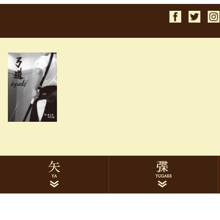
検索
1913ターキー
2014ターキー
2015ターキー
1913黒手羽
2014黒手羽
2015黒手羽
7622ハヤブサカーボン
8025ハヤブサカーボン
イーストンカーボン
ミズノカーボン
遠的矢
巻藁矢
矢筒
矢関連品
ゆがけ本体
下かけ
下かけ刺繍
ゆがけ関連品