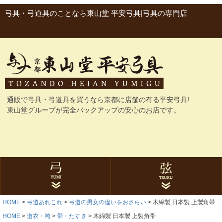
弓具・弓道具のことなら東山堂 平安弓具|弓具の専門店
通販で弓具・弓道具を買うなら京都に店舗の有る平安弓具!
東山堂グループが完全バックアップの安心のお店です。
HOME
弓道あれこれ
弓道の男女の違いをおさらい
木綿製 日本製 上製角帯
グラス弓
カーボン弓
与一シリーズ
ゴム弓
にぎり革
弓袋・弓巻
石突
弓関連品
合成弦
麻弦
弦巻
弦関連品
HOME
道衣・袴
帯・たすき
木綿製 日本製 上製角帯