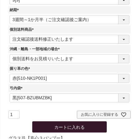
必
須
納期
)
(
必
須
個別送料商品
)
(
必
須
沖縄・離島・一部地域の場合
)
(
必
須
握り革の色
)
(
必
須
弓内袋
)
(
必
須
)
お気に入りに登録する
カートに入れる
グラス弓【直心３バンブー】