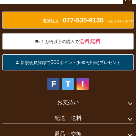
ペー
ジト
077-535-9135
ップ
電話注文
（平日 9:00〜18:00)
へ
送料無料
１万円以上の購入で
500
新規会員登録で
ポイント(500円相当)プレゼント
お支払い
配送・送料
返品・交換