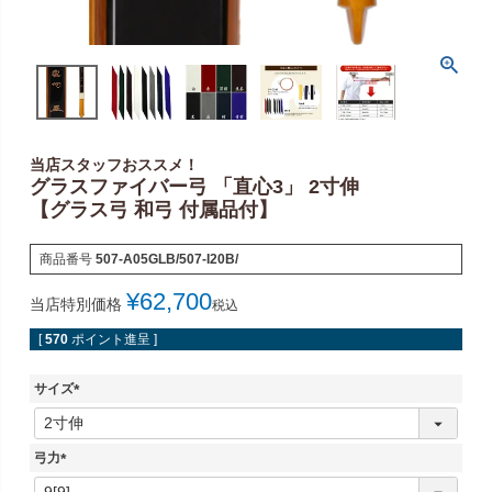
当店スタッフおススメ！
グラスファイバー弓 「直心3」 2寸伸
【グラス弓 和弓 付属品付】
商品番号
507-A05GLB/507-I20B/
¥
62,700
当店特別価格
税込
[
570
ポイント進呈 ]
サイズ
(
必
須
弓力
)
(