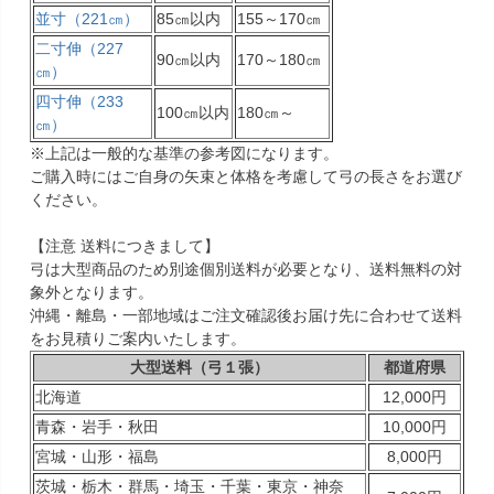
並寸（221㎝）
85㎝以内
155～170㎝
二寸伸（227
90㎝以内
170～180㎝
㎝）
四寸伸（233
100㎝以内
180㎝～
㎝）
※上記は一般的な基準の参考図になります。
ご購入時にはご自身の矢束と体格を考慮して弓の長さをお選び
ください。
【注意 送料につきまして】
弓は大型商品のため別途個別送料が必要となり、送料無料の対
象外となります。
沖縄・離島・一部地域はご注文確認後お届け先に合わせて送料
をお見積りご案内いたします。
大型送料（弓１張）
都道府県
北海道
12,000円
青森・岩手・秋田
10,000円
宮城・山形・福島
8,000円
茨城・栃木・群馬・埼玉・千葉・東京・神奈