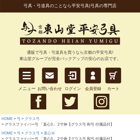
弓具・弓道具のことなら平安弓具|弓具の専門店
通販で弓具・弓道具を買うなら京都の平安弓具!
東山堂グループが完全バックアップの安心のお店です。
メニュー
お問い合わせ
ログイン
会員登録
カート
HOME
弓
グラス弓
グラスファイバー弓 「直心3」 2寸伸【グラス弓 和弓 付属品付】
HOME
弓
グラス弓
直心Ⅲ
グラスファイバー弓 「直心3」 2寸伸【グラス弓 和弓 付属品付】