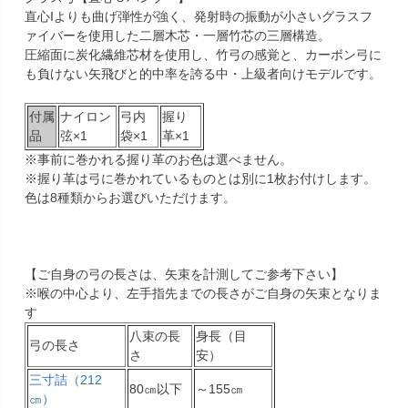
直心Iよりも曲げ弾性が強く、発射時の振動が小さいグラスフ
ァイバーを使用した二層木芯・一層竹芯の三層構造。
圧縮面に炭化繊維芯材を使用し、竹弓の感覚と、カーボン弓に
も負けない矢飛びと的中率を誇る中・上級者向けモデルです。
付属
ナイロン
弓内
握り
品
弦×1
袋×1
革×1
※事前に巻かれる握り革のお色は選べません。
※握り革は弓に巻かれているものとは別に1枚お付けします。
色は8種類からお選びいただけます。
【ご自身の弓の長さは、矢束を計測してご参考下さい】
※喉の中心より、左手指先までの長さがご自身の矢束となりま
す
八束の長
身長（目
弓の長さ
さ
安）
三寸詰（212
80㎝以下
～155㎝
㎝）