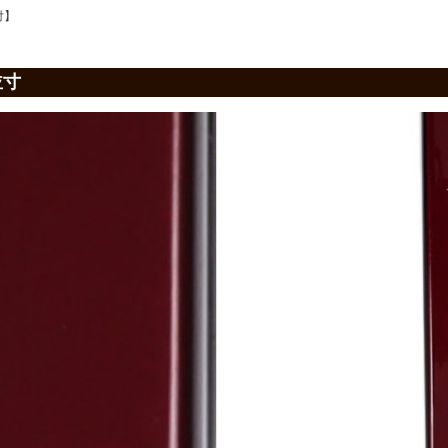
付】
並寸