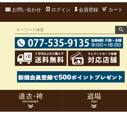
お問い合わせ
ログイン
会員登録
カート
道衣 男性用
袴 男性用
道衣 女性用
袴 女性用
弓道衣セット
胸当て
帯・たすき
足袋・雪駄
風呂敷・袋類
手拭
刺繍
家紋
トレーニングウェア
作務衣
的紙
候串
サポーター類
トレーニング用品
書籍・DVD関連
その他用品