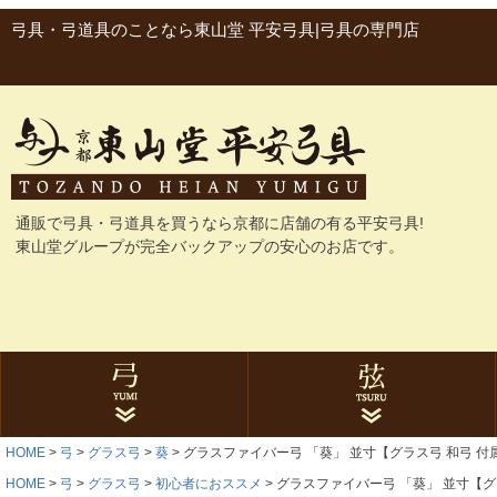
弓具・弓道具のことなら東山堂 平安弓具|弓具の専門店
通販で弓具・弓道具を買うなら京都に店舗の有る平安弓具!
東山堂グループが完全バックアップの安心のお店です。
HOME
弓
グラス弓
葵
グラスファイバー弓 「葵」 並寸【グラス弓 和弓 付
グラス弓
カーボン弓
与一シリーズ
ゴム弓
にぎり革
弓袋・弓巻
石突
弓関連品
合成弦
麻弦
弦巻
弦関連品
HOME
弓
グラス弓
初心者におススメ
グラスファイバー弓 「葵」 並寸【グ