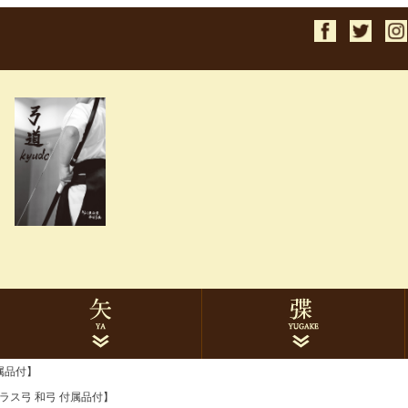
検索
属品付】
1913ターキー
2014ターキー
2015ターキー
1913黒手羽
2014黒手羽
2015黒手羽
7622ハヤブサカーボン
8025ハヤブサカーボン
イーストンカーボン
ミズノカーボン
遠的矢
巻藁矢
矢筒
矢関連品
ゆがけ本体
下かけ
下かけ刺繍
ゆがけ関連品
ラス弓 和弓 付属品付】