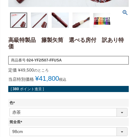
高級特製品 籐製矢筒 選べる房付 訳あり特
価
商品番号
024-YF2/507-FFUSA
定価
¥
49,500
のところ
¥
41,800
当店特別価格
税込
[
380
ポイント進呈 ]
色
(
必
須
筒全長
)
(
必