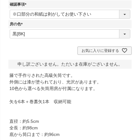
須
確認事項
)
(
必
須
房の色
)
(
必
須
)
お気に入りに登録する
申し訳ございません。ただいま在庫がございません。
籐で手作りされた高級矢筒です。
外側には漆が塗られており、光沢があります。
10色から選べる矢筒用房が付属になります。
矢を6本＋巻藁矢1本 収納可能
直径：約5.5cm
全長：約98cm
底から筒口まで：約96cm