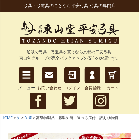
弓具・弓道具のことなら平安弓具|弓具の専門店
通販で弓具・弓道具を買うなら京都の平安弓具!
東山堂グループが完全バックアップの安心のお店です。
メニュー
お問い合わせ
ログイン
会員登録
カート
HOME
矢
矢筒
高級特製品 籐製矢筒 選べる房付 訳あり特価