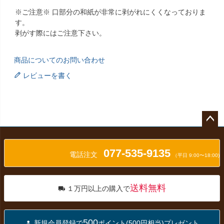
※ご注意※ 口部分の和紙が非常に剥がれにくくなっておりま
す。
剥がす際にはご注意下さい。
商品についてのお問い合わせ
レビューを書く
ペー
ジト
077-535-9135
ップ
電話注文
（平日 9:00〜18:00)
へ
送料無料
１万円以上の購入で
500
新規会員登録で
ポイント(500円相当)プレゼント