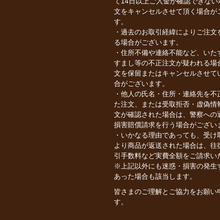
て14日以上ご入金が確認できない
文をキャンセルさせて頂く場合が
す。
・過去のお取引経緯によりご注文
る場合がございます。
・住所不備や連絡不能など、いた
すまし等の不正注文が疑われる場
文を保留またはキャンセルさせて
合がございます。
・他人の氏名・住所・連絡先を不
た注文、または受取拒否・虚偽情
文が確認された場合は、警察への
損害賠償請求を行う場合がござい
・いかなる理由であっても、受け
より商品が返送された場合は、往
引手数料など実費全額をご請求い
※上記以外にも迷惑・損害の発生
あった場合も該当します。
皆さまのご理解とご協力をお願い
す。