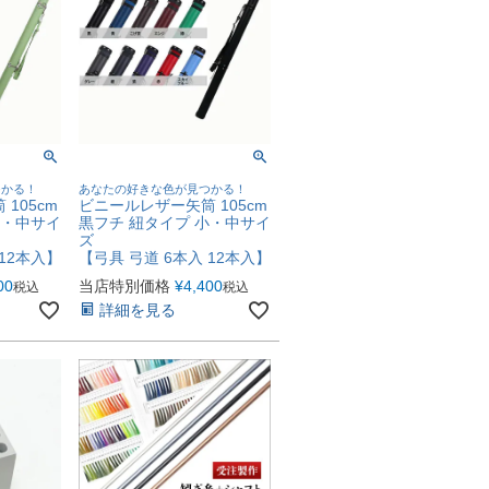
つかる！
あなたの好きな色が見つかる！
105cm
ビニールレザー矢筒 105cm
小・中サイ
黒フチ 紐タイプ 小・中サイ
ズ
 12本入】
【弓具 弓道 6本入 12本入】
00
当店特別価格
¥
4,400
税込
税込
詳細を見る