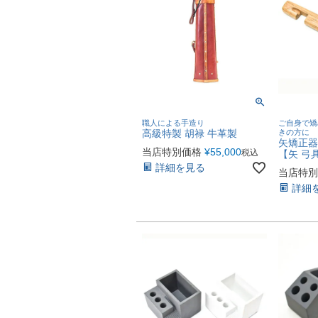
職人による手造り
ご自身で矯
高級特製 胡禄 牛革製
きの方に
矢矯正器
当店特別価格
¥
55,000
税込
【矢 弓
詳細を見る
当店特別
詳細