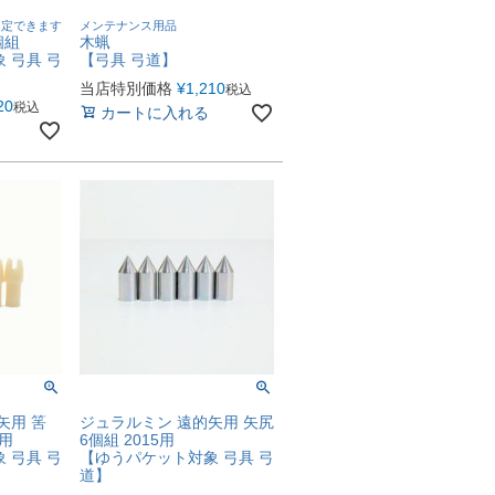
固定できます
メンテナンス用品
個組
木蝋
 弓具 弓
【弓具 弓道】
当店特別価格
¥
1,210
税込
20
税込
カートに入れる
矢用 筈
ジュラルミン 遠的矢用 矢尻
3用
6個組 2015用
 弓具 弓
【ゆうパケット対象 弓具 弓
道】