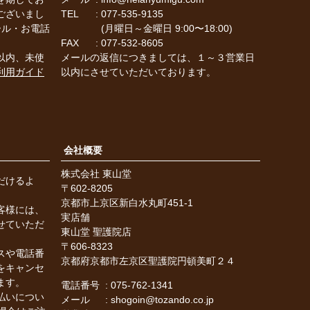
ございまし
TEL
077-535-9135
ール・お電話
(月曜日～金曜日 9:00〜18:00)
FAX
077-532-8605
以内、未使
メールの返信につきましては、１～３営業日
利用ガイド
以内にさせていただいております。
会社概要
株式会社 東山堂
だけるよ
602-8205
。
京都市上京区新白水丸町451-1
客様には、
実店舗
せていただ
東山堂 聖護院店
606-8323
スや電話番
京都府京都市左京区聖護院円頓美町２４
をキャンセ
ます。
電話番号
075-762-1341
払いについ
メール
shogoin@tozando.co.jp