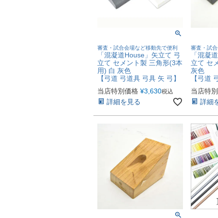
審査・試合会場など移動先で便利
審査・試合
「混凝道House」矢立て 弓
「混凝道M
立て セメント製 三角形(3本
立て セメ
用) 白 灰色
灰色
【弓道 弓道具 弓具 矢 弓】
【弓道 
当店特別価格
¥
3,630
当店特別
税込
詳細を見る
詳細