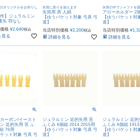
のオリジナルをお作りし
矢筒に彩りを加えます
矢筒の中でシャフトを
矢筒用 房 人絹
アローホルダー 2
作】ジュラルミン
【ゆうパケット対象 弓具 弓
【ゆうパケット対象
巻藁矢 羽なし
道】
道】
価格
¥
2,640
税込
当店特別価格
¥
2,200
当店特別価格
¥
1,3
税込
を見る
詳細を見る
詳細を見る
カーボン/イースト
ジュラルミン 近的矢用 筈
ジュラルミン 近的
ン 近的矢用 筈 ふ
ふくみ 6個組 2014.2015用
ふくみ 6個組 191
組 76用
【ゆうパケット対象 弓具 弓
【ゆうパケット対象
ケット対象 弓具 弓
道】
道】