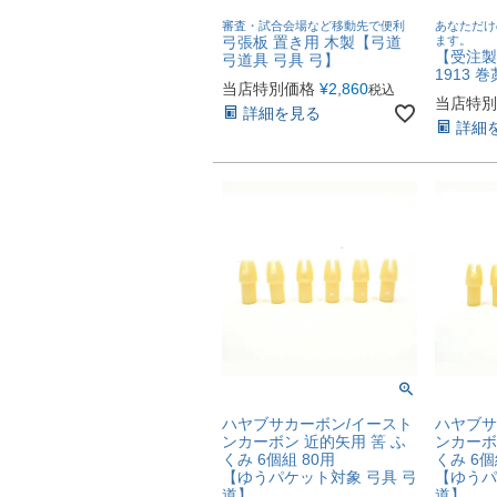
審査・試合会場など移動先で便利
あなただけ
弓張板 置き用 木製【弓道
ます。
【受注製
弓道具 弓具 弓】
1913 
当店特別価格
¥
2,860
税込
当店特別
詳細を見る
詳細
ハヤブサカーボン/イースト
ハヤブサ
ンカーボン 近的矢用 筈 ふ
ンカーボ
くみ 6個組 80用
くみ 6個
【ゆうパケット対象 弓具 弓
【ゆうパ
道】
道】