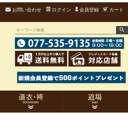
お問い合わせ
ログイン
会員登録
カート
道衣 男性用
袴 男性用
道衣 女性用
袴 女性用
弓道衣セット
胸当て
帯・たすき
足袋・雪駄
風呂敷・袋類
手拭
刺繍
家紋
トレーニングウェア
作務衣
的紙
候串
サポーター類
トレーニング用品
書籍・DVD関連
その他用品