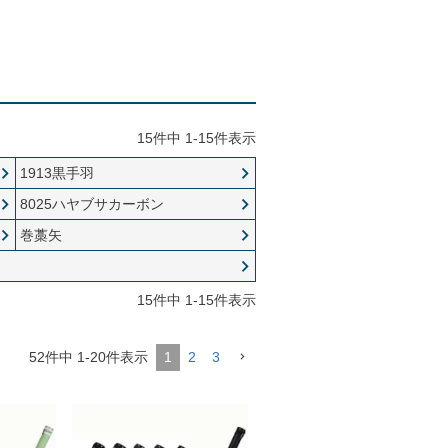
15
件中
1
-
15
件表示
1913黒手羽
8025ハヤブサカーボン
巻藁矢
15
件中
1
-
15
件表示
52
件中
1
-
20
件表示
1
2
3