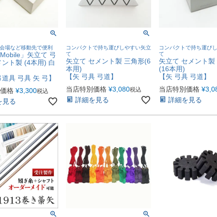
会場など移動先で便利
コンパクトで持ち運びしやすい矢立
コンパクトで持ち運び
obile」矢立て 弓
て
て
矢立て セメント製 三角形(6
矢立て セメント製
ント製 (4本用) 白
本用)
(16本用)
【矢 弓具 弓道】
【矢 弓具 弓道】
弓道具 弓具 矢 弓】
当店特別価格
¥
3,080
当店特別価格
¥
3,0
税込
価格
¥
3,300
税込
詳細を見る
詳細を見る
を見る