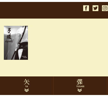
検索
1913ターキー
2014ターキー
2015ターキー
1913黒手羽
2014黒手羽
2015黒手羽
7622ハヤブサカーボン
8025ハヤブサカーボン
イーストンカーボン
ミズノカーボン
遠的矢
巻藁矢
矢筒
矢関連品
ゆがけ本体
下かけ
下かけ刺繍
ゆがけ関連品