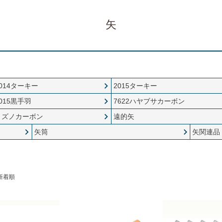
矢
014ターキー
2015ターキー
015黒手羽
7622ハヤブサカーボン
ミズノカーボン
遠的矢
矢筒
矢関連品
新着順