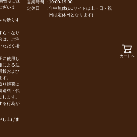
場合はご注
営業時間
10:00-19:00
ございま
定休日
年中無休(ECサイトは土・日・祝
日は定休日となります)
をお断りす
ずら・なり
合は、ご注
いただく場
カートへ
正に使用し
報による注
通報および
ます。
取り拒否に
復送料・代
たします。
する行為が
申し上げま