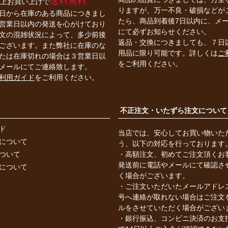
送料無料
円以上お買い上げで
りますが、万一不良・破損などが
日から在庫のある商品につきまし
たら、商品到着後7日以内に、メ
営業日以内の発送を心がけており
にて必ずお知らせください。
文の混雑状況によって、多少前後
返品・交換につきましても、７日
ございます。また弊社に在庫のな
用品に限り可能です。詳しくは
ご
たは在庫切れの場合は３営業日以
をご利用ください。
メールにてご連絡致します。
利用ガイド
をご利用ください。
不正注文・いたずら注文について
ド
当店では、安心してお買い物いた
について
う、以下の対応を行っております
ついて
・高額注文、初めてご注文頂くお
発送前に電話やメールにて確認さ
について
く場合がございます。
・ご注文いただいたメールアドレ
号へ連絡が取れない場合はご注文
ルをさせていただく場合がござい
・銀行振込、コンビニ決済のお支