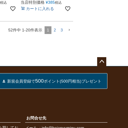
当店特別価格
¥
385
税込
税込
カートに入れる
52
件中
1
-
20
件表示
1
2
3
ペー
ジト
500
新規会員登録で
ポイント(500円相当)プレゼント
ップ
へ
お問合せ先
を期してお
メール
info@heianyumigu.com