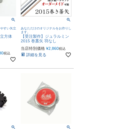
しやすい矢立
あなただけのオリジナルをお作りし
ます。
 立方体
【受注製作】ジュラルミン
2015 巻藁矢 羽なし
当店特別価格
¥
2,860
税込
80
税込
詳細を見る