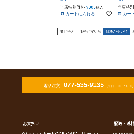
当店特別価格
¥
385
当店特別
税込
カートに入れる
カー
並び替え
価格が安い順
価格が高い順
077-535-9135
電話注文
（平日 9:00〜18:00)
お支払い
配送・送
クレジットカード(JCB・VISA・Master・