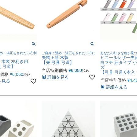
め・矯正をされたい左利
ご自身で矯め・矯正をされたい方に
あなたの好きな色が見
矢矯正器 木製
ビニールレザー矢筒 
 木製 左利き用
【矢 弓具 弓道】
白フチ 紐タイプ 
具 弓道】
ズ
当店特別価格
¥
6,050
税込
【弓具 弓道 6本入
価格
¥
6,050
税込
詳細を見る
当店特別価格
¥
4,4
を見る
詳細を見る